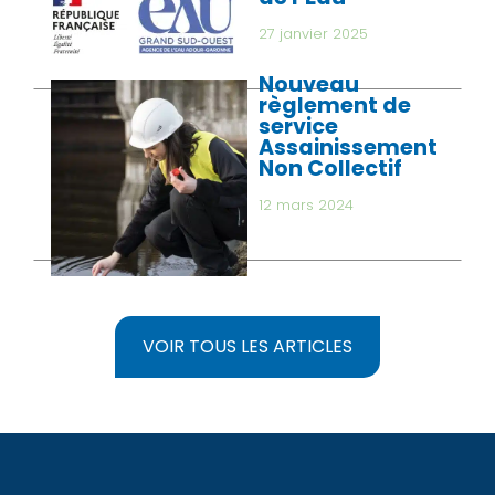
27 janvier 2025
Nouveau
règlement de
service
Assainissement
Non Collectif
12 mars 2024
VOIR TOUS LES ARTICLES