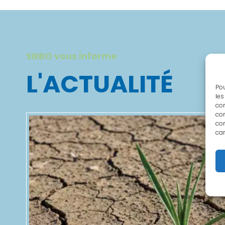
SIEBO vous informe
L'ACTUALITÉ
Pou
les
con
com
con
car