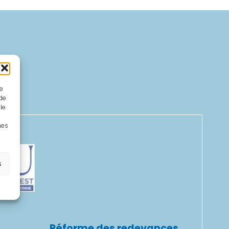
ue
 de
le
nes
s
Réforme des redevances